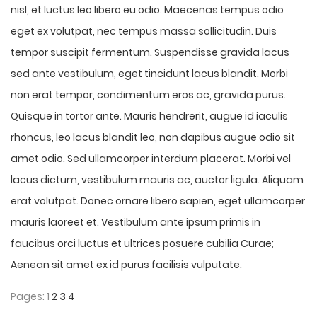
nisl, et luctus leo libero eu odio. Maecenas tempus odio
eget ex volutpat, nec tempus massa sollicitudin. Duis
tempor suscipit fermentum. Suspendisse gravida lacus
sed ante vestibulum, eget tincidunt lacus blandit. Morbi
non erat tempor, condimentum eros ac, gravida purus.
Quisque in tortor ante. Mauris hendrerit, augue id iaculis
rhoncus, leo lacus blandit leo, non dapibus augue odio sit
amet odio. Sed ullamcorper interdum placerat. Morbi vel
lacus dictum, vestibulum mauris ac, auctor ligula. Aliquam
erat volutpat. Donec ornare libero sapien, eget ullamcorper
mauris laoreet et. Vestibulum ante ipsum primis in
faucibus orci luctus et ultrices posuere cubilia Curae;
Aenean sit amet ex id purus facilisis vulputate.
Pages:
1
2
3
4